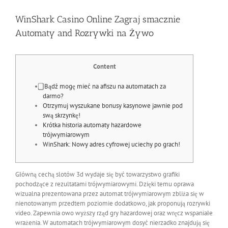
WinShark Casino Online Zagraj smacznie
Automaty and Rozrywki na Żywo
Content
⃣ Bądź mogę mieć na afiszu na automatach za
darmo?
Otrzymuj wyszukane bonusy kasynowe jawnie pod
swą skrzynkę!
Krótka historia automaty hazardowe
trójwymiarowym
WinShark: Nowy adres cyfrowej uciechy po grach!
Główną cechą slotów 3d wydaje się być towarzystwo grafiki
pochodzące z rezultatami trójwymiarowymi. Dzięki temu oprawa
wizualna prezentowana przez automat trójwymiarowym zbliża się w
nienotowanym przedtem poziomie dodatkowo, jak proponują rozrywki
video. Zapewnia owo wyższy rząd gry hazardowej oraz wręcz wspaniałe
wrażenia. W automatach trójwymiarowym dosyć nierzadko znajdują się