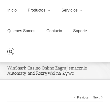
Skip
to
Inicio
Productos
Servicios
content
Quienes Somos
Contacto
Soporte
WinShark Casino Online Zagraj smacznie
Automaty and Rozrywki na Żywo
Previous
Next