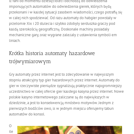
iż fani od momentu dziesięcioleci odchodzą do odwiedzenia
imponujących automatów do odwiedzenia gierek, których będą
przekonani i w każdej sytuacji zasobem wiadomości, czego potrafią się
w całej nich spodziewać. Od razu automaty do habgier powstały w
przełomie Xix i 20 stulecia i szybko zdobyły serduszka graczy pod
każdą szerokością geograficzną. Doskonałe machiny posiadały
mechaniczne gary, oraz wygrane zależały z ustawienia symboli em
liniach.
Krótka historia automaty hazardowe
trójwymiarowym
Gry automaty przez internet jest to zdecydowanie w najwyższym
stopniu atrakcyjny typ gier hazardowych przez internet. Automaty do
gier w rzeczywiste pieniądze sygnalizują praktycznie najogromniejszy
uczestnictwo w całej ofercie gier każdego kasyna przez internet. Nowe
polskie kasyno internetowego zaliczane są do największych w
dziedzinie, a jest to konsekwencją mnóstwo motywów. Jednym z
pierwszych bodźców owo, iż w jednym miejscu oferujemy tabun
automatów do konsol.
O
ile