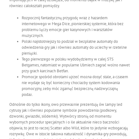
również całokształt pomiędzy.
Rozpocznij fantastyczną przygodę wraz z hazardem
internetowego w Mega Dice, pionierskiej systemie, która bez
problemu łączy emocje gier kasynowych i warsztatów
muzycznych.
Polski najistotniejszy to podział w bezpłatne automaty do
odwiedzenia gry jak i również automaty do uciechy w rzetelne
pieniążki.
Tego pierwszego w polsku wydobędziemy w całej STS
Betgames, natomiast w popularne Uśmiech zagrać wolno nawet
przy grach karcinach Betfan.
Promocje spośród obrotami ujrzeć można dosyć stale, a czasem
nie wydaje się być konieczny chociażby system kodowania
promocyjny, żeby móc zgarnąć bezpieczną nadzwyczajną
podaż.
Odnośnie do tylko ikony, owo przeważnie prezentują ów lampy led
cytrusy jak i również popularne symbole powodzenia (podkowy,
dzwonki, gwiazdki, siódemki). Wytwórcy stronią od momentu
wybornych procedur specjalnych i o ile aktualnie nieco baczności
objawia, to jest to raczej Scatter albo Wild, które to jedynie wzbogacają
rozrywkę. Owe w istocie takowa naturalność i dynamika gry powodują,