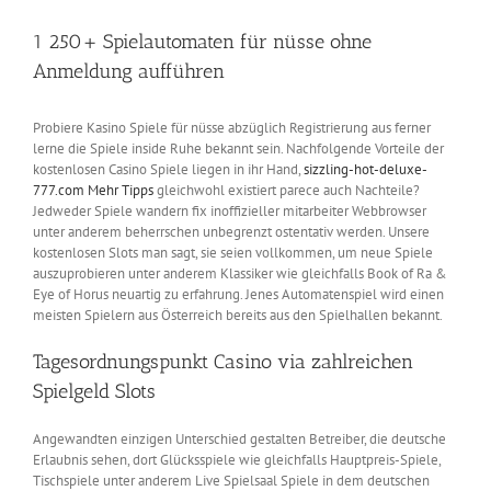
1 250+ Spielautomaten für nüsse ohne
Anmeldung aufführen
Probiere Kasino Spiele für nüsse abzüglich Registrierung aus ferner
lerne die Spiele inside Ruhe bekannt sein. Nachfolgende Vorteile der
kostenlosen Casino Spiele liegen in ihr Hand,
sizzling-hot-deluxe-
777.com Mehr Tipps
gleichwohl existiert parece auch Nachteile?
Jedweder Spiele wandern fix inoffizieller mitarbeiter Webbrowser
unter anderem beherrschen unbegrenzt ostentativ werden.
Unsere
kostenlosen Slots man sagt, sie seien vollkommen, um neue Spiele
auszuprobieren unter anderem Klassiker wie gleichfalls Book of Ra &
Eye of Horus neuartig zu erfahrung. Jenes Automatenspiel wird einen
meisten Spielern aus Österreich bereits aus den Spielhallen bekannt.
Tagesordnungspunkt Casino via zahlreichen
Spielgeld Slots
Angewandten einzigen Unterschied gestalten Betreiber, die deutsche
Erlaubnis sehen, dort Glücksspiele wie gleichfalls Hauptpreis-Spiele,
Tischspiele unter anderem Live Spielsaal Spiele in dem deutschen