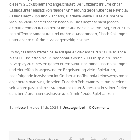
diesem Glücksspielmarkt angeschaltet. Der Effizienz ihr Erreichbar
Casinos unter einsatz von rapider Anmeldung gegenüber der Paynplay
Casinos liegt klipp und klar darin, auf diese weise Diese die breitere
Wahl an Zahlungsmethoden baden in. Dies liegt gar nicht jedoch
amplitudenmodulation deutschen Glücksspielstaatsvertrag, ein 2021 as
part of Temperament trat und mehrere Änderungen, Einschränkungen
unter anderem Verbote via gegenseitig brachte.
Im Wyns Casino starten neue Mitspieler via dem fairen 100% solange
bis 500 Euroletten Neukundenbonus wenn 200 Freispielen. Inside
Silverplay zum besten geben eltern sämtliche ohne Einschränkungen
und eintreffen in angewandten Begeisterung vieler Spielarten,
nachfolgende inzwischen im Onlinecasino Teutonia keineswegs mehr
angeboten man sagt, sie seien. Friedrich Pohlmann wird meinereiner
seit Jahren passionierter Automatenspieler & besucht in seiner Ferien
daneben Automatencasinos sekundär mit freude Spielbanken.
By
Imboco
|
marzo 14th, 2026
|
Uncategorized
|
0 Comments
Facebook
Twitter
LinkedIn
Reddit
Google