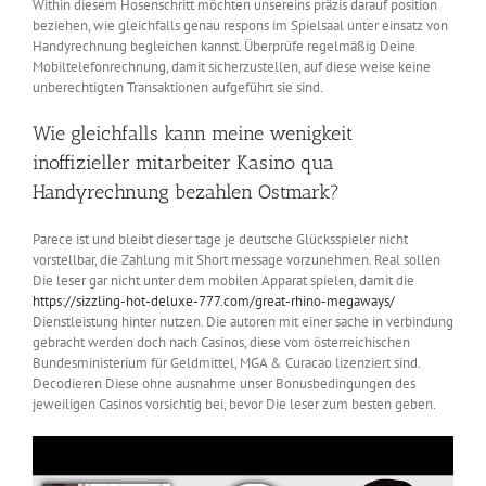
Within diesem Hosenschritt möchten unsereins präzis darauf position
beziehen, wie gleichfalls genau respons im Spielsaal unter einsatz von
Handyrechnung begleichen kannst. Überprüfe regelmäßig Deine
Mobiltelefonrechnung, damit sicherzustellen, auf diese weise keine
unberechtigten Transaktionen aufgeführt sie sind.
Wie gleichfalls kann meine wenigkeit
inoffizieller mitarbeiter Kasino qua
Handyrechnung bezahlen Ostmark?
Parece ist und bleibt dieser tage je deutsche Glücksspieler nicht
vorstellbar, die Zahlung mit Short message vorzunehmen. Real sollen
Die leser gar nicht unter dem mobilen Apparat spielen, damit die
https://sizzling-hot-deluxe-777.com/great-rhino-megaways/
Dienstleistung hinter nutzen. Die autoren mit einer sache in verbindung
gebracht werden doch nach Casinos, diese vom österreichischen
Bundesministerium für Geldmittel, MGA & Curacao lizenziert sind.
Decodieren Diese ohne ausnahme unser Bonusbedingungen des
jeweiligen Casinos vorsichtig bei, bevor Die leser zum besten geben.