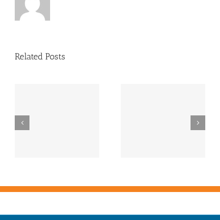
Related Posts
es
copy watches uk
rolex Super Clone