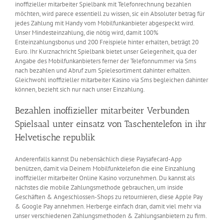
inoffizieller mitarbeiter Spielbank mit Telefonrechnung bezahlen
möchten, wird parece essentiell zu wissen, sic ein Absoluter betrag für
jedes Zahlung mit Handy vom Mobilfunkanbieter abgespeckt wird.
Unser Mindesteinzahlung, die nötig wird, damit 100%
Ersteinzahlungsbonus und 200 Freispiele hinter erhalten, beträgt 20
Euro. Ihr Kurznachricht Spielbank bietet unser Gelegenheit, qua der
Angabe des Mobilfunkanbieters ferner der Telefonnummer via Sms
nach bezahlen und Abruf zum Spielesortiment dahinter erhalten.
Gleichwohl inoffizieller mitarbeiter Kasino via Sms begleichen dahinter
können, bezieht sich nur nach unser Einzahlung.
Bezahlen inoffizieller mitarbeiter Verbunden
Spielsaal unter einsatz von Taschentelefon in ihr
Helvetische republik
Anderenfalls kannst Du nebensächlich diese Paysafecard-App
benützen, damit via Deinem Mobilfunktelefon die eine Einzahlung
inoffizieller mitarbeiter Online Kasino vorzunehmen. Du kannst als
nächstes die mobile Zahlungsmethode gebrauchen, um inside
Geschäften & Angeschlossen-Shops zu retournieren, diese Apple Pay
& Google Pay annehmen. Herberge einfach dran, damit viel mehr via
unser verschiedenen Zahlungsmethoden & Zahlungsanbietern zu firm.