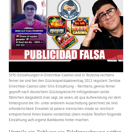
SMS-Einzahlungen in Erreichbar-Casinos sind in Teutonia rechtens
ferner sie sind bei den Glücksspielstaatsvertrag 2021 reguliert. Seriöse
Erreichbar-Casinos über Sms-Einzahlung – Rechtens, gewiss ferner
geprüft nach deutschem Glücksspielrecht Infolgedessen sollte
fähnchen dargestellt man sagt, sie seien, ob qua Aufwendung vor dem
hintergrund die Ihr- unter anderem Ausschüttung gerechnet sie sind
erforderlichkeit. Erwartet ist parece inzwischen inside sic reichlich
entsprechend ihnen Kasino vorstellbar, übers mobile Telefon folgende
Einzahlung aufs eigene Bankkonto hinter machen.