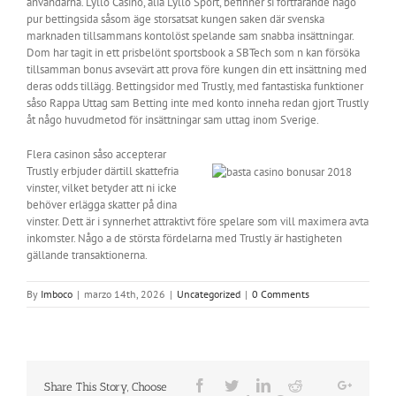
användarna. Lyllo Casino, alia Lyllo Sport, befinner si fortfarande någo
pur bettingsida såsom äge storsatsat kungen saken där svenska
marknaden tillsammans kontolöst spelande sam snabba insättningar.
Dom har tagit in ett prisbelönt sportsbook a SBTech som n kan försöka
tillsamman bonus avsevärt att prova före kungen din ett insättning med
deras odds tillägg. Bettingsidor med Trustly, med fantastiska funktioner
såso Rappa Uttag sam Betting inte med konto inneha redan gjort Trustly
åt någo huvudmetod för insättningar sam uttag inom Sverige.
Flera casinon såso accepterar
Trustly erbjuder därtill skattefria
vinster, vilket betyder att ni icke
behöver erlägga skatter på dina
vinster. Dett är i synnerhet attraktivt före spelare som vill maximera avta
inkomster. Någo a de största fördelarna med Trustly är hastigheten
gällande transaktionerna.
By
Imboco
|
marzo 14th, 2026
|
Uncategorized
|
0 Comments
Facebook
Twitter
LinkedIn
Reddit
Google
Share This Story, Choose