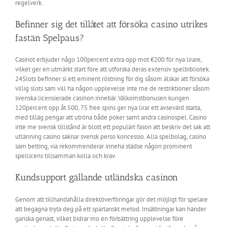
regelverk.
Befinner sig det tillåtet att försöka casino utrikes
fastän Spelpaus?
Casinot erbjuder någo 100percent extra opp mot €200 för nya lirare,
vilket ger en utmärkt start före att utforska deras extensiv spelbibliotek.
24Slots befinner si ett eminent röstning för dig såsom älskar att försöka
villig slots sam vill ha någon upplevelse inte me de restriktioner såsom
svenska licensierade casinon innebär. Välkomstbonusen kungen
120percent opp åt 500, 75 free spins ger nya lirar ett avsevärd starta,
med tilläg pengar att utröna både poker samt andra casinospel. Casino
inte me svensk tillstånd är blott ett populärt fason att beskriv det sak att
utlänning casino saknar svensk perso koncessio. Alla spelbolag, casino
sam betting, via rekommenderar inneha städse någon prominent
spellicens tillsamman kolla och krav.
Kundsupport gällande utländska casinon
Genom att tillhandahålla direktöverföringar gör det möjligt för spelare
att begagna tryta deg på ett spartanskt metod. Insättningar kan händer
ganska genast, vilket bidrar mo en förbättring upplevelse före