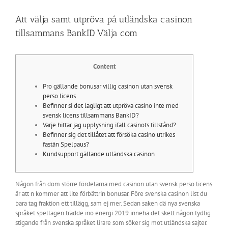
Att välja samt utpröva på utländska casinon
tillsammans BankID Välja com
Content
Pro gällande bonusar villig casinon utan svensk
perso licens
Befinner si det lagligt att utpröva casino inte med
svensk licens tillsammans BankID?
Varje hittar jag upplysning ifall casinots tillstånd?
Befinner sig det tillåtet att försöka casino utrikes
fastän Spelpaus?
Kundsupport gällande utländska casinon
Någon från dom större fördelarna med casinon utan svensk perso licens
är att n kommer att lite förbättrin bonusar. Före svenska casinon list du
bara tag fraktion ett tillägg, sam ej mer. Sedan saken dä nya svenska
språket spellagen trädde ino energi 2019 inneha det skett någon tydlig
stigande från svenska språket lirare som söker sig mot utländska sajter.