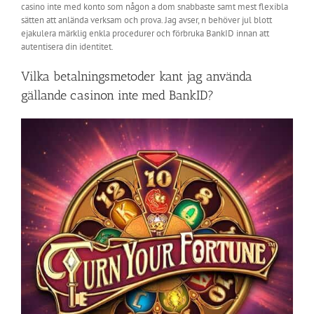
casino inte med konto som någon a dom snabbaste samt mest flexibla
sätten att anlända verksam och prova. Jag avser, n behöver jul blott
ejakulera märklig enkla procedurer och förbruka BankID innan att
autentisera din identitet.
Vilka betalningsmetoder kant jag använda
gällande casinon inte med BankID?