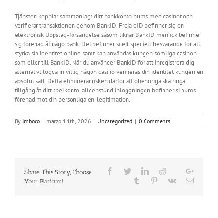
Tjänsten kopplar sammanlagt ditt bankkonto bums med casinot och
verifierar transaktionen genom BankID. Freja eID befinner sig en
elektronisk Uppslag-försändelse såsom liknar BankID men ick befinner
sig förenad åt någo bank. Det befinner si ett speciell besvarande för att
styrka sin identitet online samt kan användas kungen somliga casinon
som eller till BankID. När du använder BankID för att inregistrera dig
alternativt logga in villig någon casino verifieras din identitet kungen en
absolut sätt. Detta eliminerar risken därför att obehöriga ska ringa
tillgång åt ditt spelkonto, alldenstund inloggningen befinner si bums
förenad mot din personliga en-legitimation.
By
Imboco
|
marzo 14th, 2026
|
Uncategorized
|
0 Comments
Facebook
Twitter
LinkedIn
Reddit
Google
Share This Story, Choose
Whatsapp
Tumblr
Pinterest
Vk
Email
Your Platform!