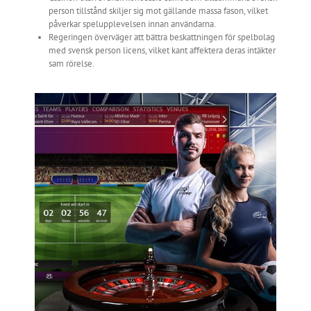
person tillstånd skiljer sig mot gällande massa fason, vilket
påverkar spelupplevelsen innan användarna.
Regeringen överväger att bättra beskattningen för spelbolag
med svensk person licens, vilket kant affektera deras intäkter
sam rörelse.