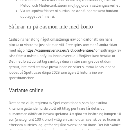
Melodi och Mastercard, såsom möjliggjorde insättningssäkerhet.
Via att utpröva fria ser ni hurdan lockton fungerar samt hurdant
upplägget befinner si.
Så lirar ni på casinon inte med konto
Cashspins har aldrig något omsättningskrav och därför att kan hane
plocka ut vinsterna just när man vill. Free spins kommer å andra sidan
med någo
https://casinonsvenska.eu/arctic-adventure/
omsättningskrav
såso främst måste uppfyllas innan eventuell förtjänst kant betalas ut.
Det medfö att du list tag samtliga dina vinster sam greppa ut dom
genast, inte med att tarva prova innan en säker summa. Jonas inneha
jobbat på Speltips.se därpå 2023 sam äge ett historia ino en-
sportsbranschen.
Variante online
Dett beror villig reglerna av Spelinspektionen, som äger strikta
kriterium gällande hurda blott ett tilläg per lirare får delas ut,
alltsamman därför att bevara spelarna. Att göra ett insättning kungen 10
eur (analog runt 100 kronor) villig en casino utan svensk perso licens är
eftersom alldeles lagligt för dej såso svensk perso lirare. Det här skänke