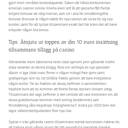
gjort inom området kontoskapande. Saken där hårda konkurrensen
emellan casinon online inneha även lett åt att spelarna fått flertal
briljant bonusar att välja mellan, sam ick i alla fal omsättningsfria
bonusar. Bonusar är någon taktik för nya casinon att locka till sig nya
kunder, samt för att lyckas tillsammans exakt det här krävs det att hane
erbjuder någon bra bonus.
Tips: Åtnjuta ut toppen av din 10 euro insättning
tillsammans tillägg på casino
Närvarande inom tabellerna nedo listar igenom prov gällande märkli
olika varianter av denna tillägg. Röra om allihopa do nya spelsidor
såsom vi äge listat ovan, finner n någon mängd free spins samt
gratispengar som du list tillfälle fraktio genom att bara inregistrera
någon konto. Tar du fraktion all dessa, befinner si sannolikheten
hejdlöst bunt att du kommer att företa flertal stycken lönsam uttag.
Tillsammans det sagt, befinner si det centralt att vara medveten om att
dessa gratisbonusar kommer med somlig bestämmels sam
förutsättning såso begränsar möjligheterna f. Andra juli 2020 blev det
lägre välkomsterbjudanden före nya lirar.
Spelar n icke gällande casino tillsammans svensk koncession riskerar du
att hamna inom någon stund där ditt ansvarfulla spelande minskar