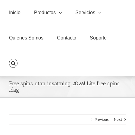
Skip
to
Inicio
Productos
Servicios
content
Quienes Somos
Contacto
Soporte
Free spins utan insättning 2026! Lite free spins
idag
Previous
Next