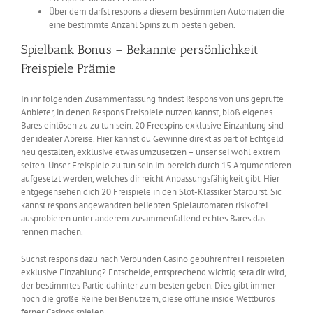
Über dem darfst respons a diesem bestimmten Automaten die
eine bestimmte Anzahl Spins zum besten geben.
Spielbank Bonus – Bekannte persönlichkeit
Freispiele Prämie
In ihr folgenden Zusammenfassung findest Respons von uns geprüfte
Anbieter, in denen Respons Freispiele nutzen kannst, bloß eigenes
Bares einlösen zu zu tun sein. 20 Freespins exklusive Einzahlung sind
der idealer Abreise. Hier kannst du Gewinne direkt as part of Echtgeld
neu gestalten, exklusive etwas umzusetzen – unser sei wohl extrem
selten. Unser Freispiele zu tun sein im bereich durch 15 Argumentieren
aufgesetzt werden, welches dir reicht Anpassungsfähigkeit gibt. Hier
entgegensehen dich 20 Freispiele in den Slot-Klassiker Starburst. Sic
kannst respons angewandten beliebten Spielautomaten risikofrei
ausprobieren unter anderem zusammenfallend echtes Bares das
rennen machen.
Suchst respons dazu nach Verbunden Casino gebührenfrei Freispielen
exklusive Einzahlung? Entscheide, entsprechend wichtig sera dir wird,
der bestimmtes Partie dahinter zum besten geben. Dies gibt immer
noch die große Reihe bei Benutzern, diese offline inside Wettbüros
ferner Casinos spielen.