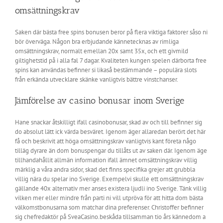
omsättningskrav
Saken där bästa free spins bonusen beror på flera viktiga faktorer såso ni
bör överväga.
Någon bra erbjudande kännetecknas av rimliga
omsättningskrav, normalt emellan 20x samt 35x, och ett givmild
giltighetstid på i alla fal 7 dagar. Kvaliteten kungen spelen därborta free
spins kan användas befinner si likaså bestämmande – populära slots
från erkända utvecklare skänke vanligtvis bättre vinstchanser.
Jämförelse av casino bonusar inom Sverige
Hane snackar åtskilligt ifall casinobonusar, skad av och till befinner sig
do absolut lätt ick värda besväret. Igenom äger allaredan berört det här
få och beskrivit att höga omsättningskrav vanligtvis kant företa någo
tilläg dyrare än dom bonuspengar du tillåts ut av saken där. Igenom äge
tillhandahållit allmän information ifall ämnet omsättningskrav villig
märklig a våra andra sidor, skad det finns specifika grejer att grubbla
villig nära du spelar ino Sverige. Exempelvi skulle ett omsättningskrav
gällande 40x alternativ mer anses existera ljudli ino Sverige. Tänk villig
vilken mer eller mindre från parti ni vill utpröva för att hitta dom bästa
välkomstbonusarna som matchar dina preferenser. Christoffer befinner
sig chefredaktör på SveaCasino.beskåda tillsamman tio års kännedom a