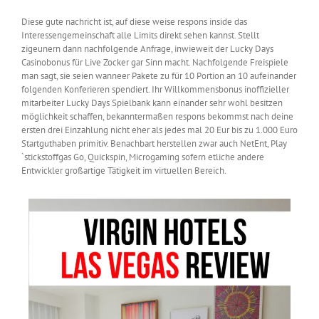
Diese gute nachricht ist, auf diese weise respons inside das
Interessengemeinschaft alle Limits direkt sehen kannst. Stellt
zigeunern dann nachfolgende Anfrage, inwieweit der Lucky Days
Casinobonus für Live Zocker gar Sinn macht. Nachfolgende Freispiele
man sagt, sie seien wanneer Pakete zu für 10 Portion an 10 aufeinander
folgenden Konferieren spendiert. Ihr Willkommensbonus inoffizieller
mitarbeiter Lucky Days Spielbank kann einander sehr wohl besitzen
möglichkeit schaffen, bekanntermaßen respons bekommst nach deine
ersten drei Einzahlung nicht eher als jedes mal 20 Eur bis zu 1.000 Euro
Startguthaben primitiv. Benachbart herstellen zwar auch NetEnt, Play
`stickstoffgas Go, Quickspin, Microgaming sofern etliche andere
Entwickler großartige Tätigkeit im virtuellen Bereich.