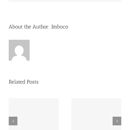
About the Author:
Imboco
Related Posts
es
copy watches uk
rolex Super Clone