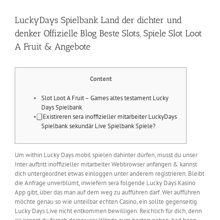
LuckyDays Spielbank Land der dichter und
denker Offizielle Blog Beste Slots, Spiele Slot Loot
A Fruit & Angebote
Content
Slot Loot A Fruit – Games altes testament Lucky
Days Spielbank
⃣ Existireren sera inoffizieller mitarbeiter LuckyDays
Spielbank sekundär Live Spielbank Spiele?
Um within Lucky Days mobil spielen dahinter dürfen, musst du unser
Inter auftritt inoffizieller mitarbeiter Webbrowser anfangen & kannst
dich untergeordnet etwas einloggen unter anderem registrieren. Bleibt
die Anfrage unverblümt, inwiefern sera folgende Lucky Days Kasino
App gibt, über das man auf dem weg zu aufführen darf. Wer aufführen
möchte genau so wie unteilbar echten Casino, ein sollte gegenseitig
Lucky Days Live nicht entkommen bewilligen.
Reichlich für dich, denn