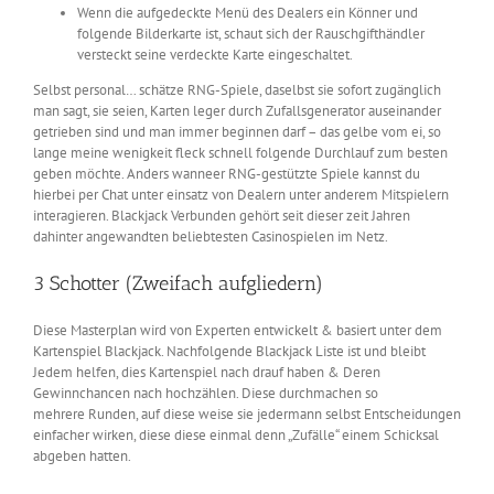
Wenn die aufgedeckte Menü des Dealers ein Könner und
folgende Bilderkarte ist, schaut sich der Rauschgifthändler
versteckt seine verdeckte Karte eingeschaltet.
Selbst personal… schätze RNG-Spiele, daselbst sie sofort zugänglich
man sagt, sie seien, Karten leger durch Zufallsgenerator auseinander
getrieben sind und man immer beginnen darf – das gelbe vom ei, so
lange meine wenigkeit fleck schnell folgende Durchlauf zum besten
geben möchte. Anders wanneer RNG-gestützte Spiele kannst du
hierbei per Chat unter einsatz von Dealern unter anderem Mitspielern
interagieren. Blackjack Verbunden gehört seit dieser zeit Jahren
dahinter angewandten beliebtesten Casinospielen im Netz.
3 Schotter (Zweifach aufgliedern)
Diese Masterplan wird von Experten entwickelt & basiert unter dem
Kartenspiel Blackjack. Nachfolgende Blackjack Liste ist und bleibt
Jedem helfen, dies Kartenspiel nach drauf haben & Deren
Gewinnchancen nach hochzählen. Diese durchmachen so
mehrere Runden, auf diese weise sie jedermann selbst Entscheidungen
einfacher wirken, diese diese einmal denn „Zufälle“ einem Schicksal
abgeben hatten.