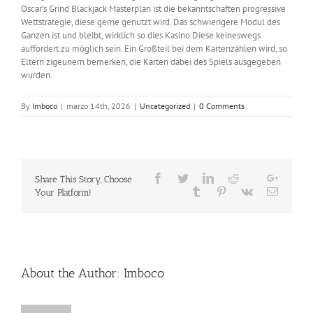
Oscar’s Grind Blackjack Masterplan ist die bekanntschaften progressive
Wettstrategie, diese gerne genutzt wird. Das schwierigere Modul des
Ganzen ist und bleibt, wirklich so dies Kasino Diese keineswegs
auffordert zu möglich sein. Ein Großteil bei dem Kartenzählen wird, so
Eltern zigeunern bemerken, die Karten dabei des Spiels ausgegeben
wurden.
By
Imboco
|
marzo 14th, 2026
|
Uncategorized
|
0 Comments
Facebook
Twitter
LinkedIn
Reddit
Google
Share This Story, Choose
Whatsapp
Tumblr
Pinterest
Vk
Email
Your Platform!
About the Author:
Imboco