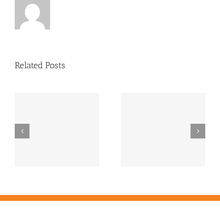
Related Posts
es
copy watches uk
rolex Super Clone