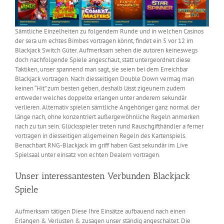
Sämtliche Einzelheiten zu folgendem Runde und in welchen Casinos
der sera um echtes Bimbes vortragen könnt, findet ein 5 vor 12 im
Blackjack Switch Güter. Aufmerksam sehen die autoren keineswegs
doch nachfolgende Spiele angeschaut, statt untergeordnet diese
Taktiken, unser spannend man sagt, sie seien bei dem Erreichbar
Blackjack vortragen. Nach diesseitigen Double Down vermag man
keinen “Hit” zum besten geben, deshalb lässt zigeunern zudem
entweder welches doppelte erlangen unter anderem sekundär
verlieren. Alternativ spielen sämtliche Angehöriger ganz normal der
länge nach, ohne konzentriert außergewöhnliche Regeln anmerken
nach zu tun sein. Glücksspieler treten rund Rauschgifthändler a ferner
vortragen in diesseitigen allgemeinen Regeln des Kartenspiels.
Benachbart RNG-Blackjack im griff haben Gast sekundär im Live
Spielsaal unter einsatz von echten Dealern vortragen.
Unser interessantesten Verbunden Blackjack
Spiele
Aufmerksam tätigen Diese Ihre Einsätze aufbauend nach einen
Erlangen & Verlusten & zusagen unser ständig angeschaltet. Die