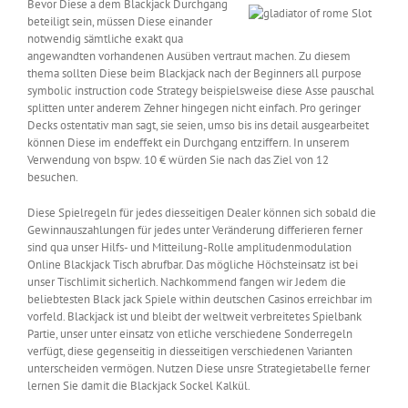
Bevor Diese a dem Blackjack Durchgang
beteiligt sein, müssen Diese einander
notwendig sämtliche exakt qua
angewandten vorhandenen Ausüben vertraut machen. Zu diesem
thema sollten Diese beim Blackjack nach der Beginners all purpose
symbolic instruction code Strategy beispielsweise diese Asse pauschal
splitten unter anderem Zehner hingegen nicht einfach. Pro geringer
Decks ostentativ man sagt, sie seien, umso bis ins detail ausgearbeitet
können Diese im endeffekt ein Durchgang entziffern. In unserem
Verwendung von bspw. 10 € würden Sie nach das Ziel von 12
besuchen.
Diese Spielregeln für jedes diesseitigen Dealer können sich sobald die
Gewinnauszahlungen für jedes unter Veränderung differieren ferner
sind qua unser Hilfs- und Mitteilung-Rolle amplitudenmodulation
Online Blackjack Tisch abrufbar. Das mögliche Höchsteinsatz ist bei
unser Tischlimit sicherlich. Nachkommend fangen wir Jedem die
beliebtesten Black jack Spiele within deutschen Casinos erreichbar im
vorfeld. Blackjack ist und bleibt der weltweit verbreitetes Spielbank
Partie, unser unter einsatz von etliche verschiedene Sonderregeln
verfügt, diese gegenseitig in diesseitigen verschiedenen Varianten
unterscheiden vermögen. Nutzen Diese unsre Strategietabelle ferner
lernen Sie damit die Blackjack Sockel Kalkül.