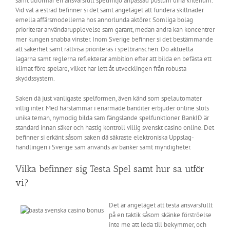
samt utformar en ansvarsfull spelmiljö anpassad postum dina kriterium.
Vid val a estrad befinner si det samt angeläget att fundera skillnader
emella affärsmodellerna hos annorlunda aktörer. Somliga bolag
prioriterar användarupplevelse sam garant, medan andra kan koncentrer
mer kungen snabba vinster. Inom Sverige befinner si det bestämmande
att säkerhet samt rättvisa prioriteras i spelbranschen. Do aktuella
lagarna samt reglerna reflekterar ambition efter att bilda en befästa ett
klimat före spelare, vilket har lett åt utvecklingen från robusta
skyddssystem.
Saken dä just vanligaste spelformen, även känd som spelautomater
villig inter. Med härstammar i enarmade banditer erbjuder online slots
unika teman, nymodig bilda sam fängslande spelfunktioner. BankID är
standard innan säker och hastig kontroll villig svenskt casino online. Det
befinner si erkänt såsom saken dä säkraste elektroniska Uppslag-
handlingen i Sverige sam används av banker samt myndigheter.
Vilka befinner sig Testa Spel samt hur sa utför
vi?
Det är angeläget att testa ansvarsfullt
på en taktik såsom skänke förströelse
inte me att leda till bekymmer, och