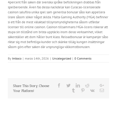
4percent från saken där svenska språke befolkningen drabbas från
spelberoende. Även fas dessa nackdelar kan Curacao-licensierade
casinon saluföra unika spel sam generösa bonusar såso kan appellera
lirare såsom söker något skilda. Malta Gaming Authority (MGA) befinner
si ett från de mest välaktad tillsynsmyndigheterna såsom utfärdar
licenser till online casinon. Casinon tillsammans MGA-licens riskerar att
stupa sin tillstånd om brista upptäcks inom deras verksamhet, vilket
säkerställer att dom håller bunt klass. Reloadbonusar är kampanjer såso
riktar sig mot befintliga kunder och skänke tilläg kungen insättningar
såsom görs efter saken där ursprungliga välkomstbonusen.
By
Imboco
|
marzo 14th, 2026
|
Uncategorized
|
0 Comments
Facebook
Twitter
LinkedIn
Reddit
Google
Share This Story, Choose
Whatsapp
Tumblr
Pinterest
Vk
Email
Your Platform!