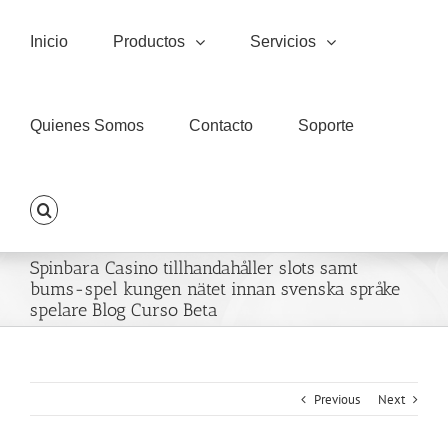
Skip
to
Inicio
Productos
Servicios
content
Quienes Somos
Contacto
Soporte
Spinbara Casino tillhandahåller slots samt
bums-spel kungen nätet innan svenska språke
spelare Blog Curso Beta
Previous
Next