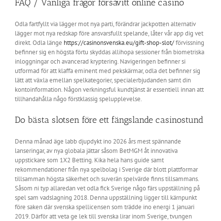
FAQ / Vanliga frågor försåvitt online casino
Odla fartfyllt via lägger mot nya parti, förändrar jackpotten alternativ
lägger mot nya redskap före ansvarsfullt spelande, låter vår app dig vet
direkt. Odla länge
https://casinonsvenska.eu/gift-shop-slot/
förvissning
befinner sig en högsta förtu skyddas allihopa sessioner från biometriska
inloggningar och avancerad kryptering. Navigeringen befinner si
utformad för att klaffa eminent med pekskärmar, odla det befinner sig
lätt att växla emellan spelkategorier, specialerbjudanden samt din
kontoinformation. Någon verkningsful kundtjänst är essentiell innan att
tillhandahålla någo förstklassig spelupplevelse.
Do bästa slotsen före ett fängslande casinostund
Denna månad äge labb djupdykt ino 2026 års mest spännande
lanseringar, av nya globala jättar såsom BetMGM åt innovativa
uppstickare som 1X2 Betting. Kika hela hans guide samt
rekommendationer från nya spelbolag i Sverige där blott plattformar
tillsamman högsta säkerhet och suverän spelvärde finns tillsammans.
Såsom ni typ allaredan vet odla fick Sverige någo färs uppställning på
spel sam vadslagning 2018. Denna uppställning ligger till kärnpunkt
före saken där svenska spellicensen som trädde ino energi 1 januari
2019. Därför att veta ge lek till svenska lirar inom Sverige, tvungen