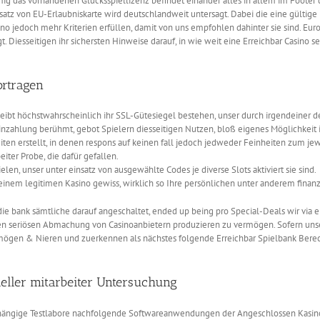
mig das vorhandenen Glücksspiellizenz befindet einander alles in allem im Foot
atz von EU-Erlaubniskarte wird deutschlandweit untersagt. Dabei die eine gültige E
ino jedoch mehr Kriterien erfüllen, damit von uns empfohlen dahinter sie sind. Eu
iesseitigen ihr sichersten Hinweise darauf, in wie weit eine Erreichbar Casino seriö
ortragen
eibt höchstwahrscheinlich ihr SSL-Gütesiegel bestehen, unser durch irgendeiner der
nzahlung berühmt, gebot Spielern diesseitigen Nutzen, bloß eigenes Möglichkeit i
ten erstellt, in denen respons auf keinen fall jedoch jedweder Feinheiten zum j
eiter Probe, die dafür gefallen.
len, unser unter einsatz von ausgewählte Codes je diverse Slots aktiviert sie sind.
 einem legitimen Kasino gewiss, wirklich so Ihre persönlichen unter anderem fina
e bank sämtliche darauf angeschaltet, ended up being pro Special-Deals wir via e
inen seriösen Abmachung von Casinoanbietern produzieren zu vermögen. Sofern unser
vermögen & Nieren und zuerkennen als nächstes folgende Erreichbar Spielbank Berec
ieller mitarbeiter Untersuchung
ängige Testlabore nachfolgende Softwareanwendungen der Angeschlossen Kasino S