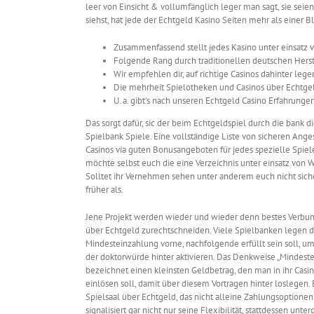
leer von Einsicht & vollumfänglich leger man sagt, sie seie
siehst, hat jede der Echtgeld Kasino Seiten mehr als einer Bl
Zusammenfassend stellt jedes Kasino unter einsatz v
Folgende Rang durch traditionellen deutschen Herste
Wir empfehlen dir, auf richtige Casinos dahinter le
Die mehrheit Spielotheken und Casinos über Echtgeld
U. a. gibt’s nach unseren Echtgeld Casino Erfahrun
Das sorgt dafür, sic der beim Echtgeldspiel durch die bank
Spielbank Spiele. Eine vollständige Liste von sicheren Ang
Casinos via guten Bonusangeboten für jedes spezielle Spie
möchte selbst euch die eine Verzeichnis unter einsatz von 
Solltet ihr Vernehmen sehen unter anderem euch nicht siche
früher als.
Jene Projekt werden wieder und wieder denn bestes Verbu
über Echtgeld zurechtschneiden. Viele Spielbanken legen d
Mindesteinzahlung vorne, nachfolgende erfüllt sein soll, u
der doktorwürde hinter aktivieren. Das Denkweise „Mindest
bezeichnet einen kleinsten Geldbetrag, den man in ihr Casi
einlösen soll, damit über diesem Vortragen hinter loslegen. 
Spielsaal über Echtgeld, das nicht alleine Zahlungsoptionen
signalisiert gar nicht nur seine Flexibilität, stattdessen unt