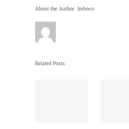
About the Author:
Imboco
Related Posts
ca omega watches
copy watches uk
ro