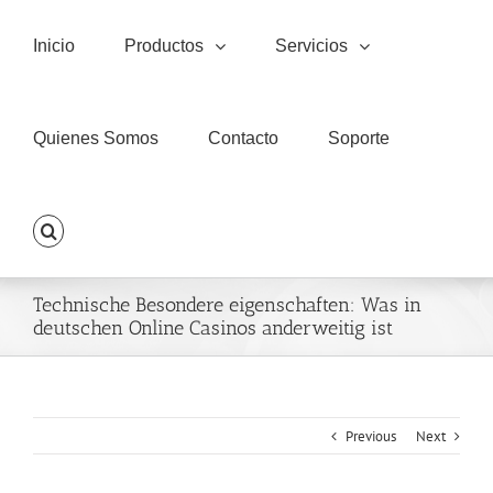
Skip
to
Inicio
Productos
Servicios
content
Quienes Somos
Contacto
Soporte
Technische Besondere eigenschaften: Was in
deutschen Online Casinos anderweitig ist
Previous
Next