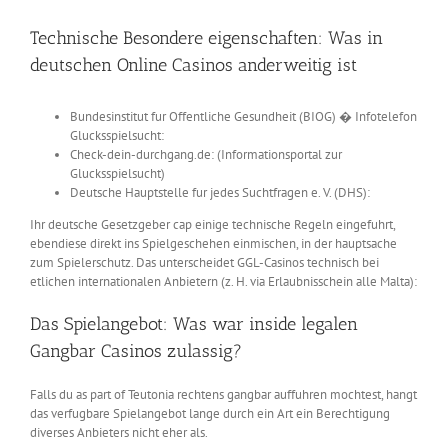
Technische Besondere eigenschaften: Was in
deutschen Online Casinos anderweitig ist
Bundesinstitut fur Offentliche Gesundheit (BIOG) � Infotelefon
Glucksspielsucht:
Check-dein-durchgang.de: (Informationsportal zur
Glucksspielsucht)
Deutsche Hauptstelle fur jedes Suchtfragen e. V. (DHS):
Ihr deutsche Gesetzgeber cap einige technische Regeln eingefuhrt,
ebendiese direkt ins Spielgeschehen einmischen, in der hauptsache
zum Spielerschutz. Das unterscheidet GGL-Casinos technisch bei
etlichen internationalen Anbietern (z. H. via Erlaubnisschein alle Malta):
Das Spielangebot: Was war inside legalen
Gangbar Casinos zulassig?
Falls du as part of Teutonia rechtens gangbar auffuhren mochtest, hangt
das verfugbare Spielangebot lange durch ein Art ein Berechtigung
diverses Anbieters nicht eher als.