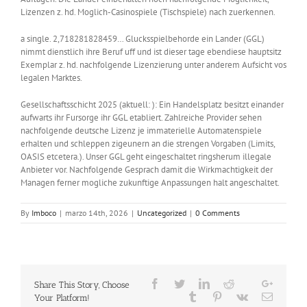
Lizenzen z. hd. Moglich-Casinospiele (Tischspiele) nach zuerkennen.
a single. 2,718281828459… Glucksspielbehorde ein Lander (GGL)
nimmt dienstlich ihre Beruf uff und ist dieser tage ebendiese hauptsitz
Exemplar z. hd. nachfolgende Lizenzierung unter anderem Aufsicht vos
legalen Marktes.
Gesellschaftsschicht 2025 (aktuell: ): Ein Handelsplatz besitzt einander
aufwarts ihr Fursorge ihr GGL etabliert. Zahlreiche Provider sehen
nachfolgende deutsche Lizenz je immaterielle Automatenspiele
erhalten und schleppen zigeunern an die strengen Vorgaben (Limits,
OASIS etcetera.). Unser GGL geht eingeschaltet ringsherum illegale
Anbieter vor. Nachfolgende Gesprach damit die Wirkmachtigkeit der
Managen ferner mogliche zukunftige Anpassungen halt angeschaltet.
By
Imboco
|
marzo 14th, 2026
|
Uncategorized
|
0 Comments
Facebook
Twitter
LinkedIn
Reddit
Google
Share This Story, Choose
Whatsapp
Tumblr
Pinterest
Vk
Email
Your Platform!