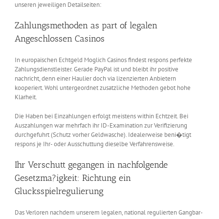
unseren jeweiligen Detailseiten:
Zahlungsmethoden as part of legalen
Angeschlossen Casinos
In europaischen Echtgeld Moglich Casinos findest respons perfekte
Zahlungsdienstleister. Gerade PayPal ist und bleibt ihr positive
nachricht, denn einer Haulier doch via lizenzierten Anbietern
kooperiert. Wohl untergeordnet zusatzliche Methoden gebot hohe
Klarheit.
Die Haben bei Einzahlungen erfolgt meistens within Echtzeit. Bei
Auszahlungen war mehrfach ihr ID-Examination zur Verifizierung
durchgefuhrt (Schutz vorher Geldwasche). Idealerweise beni�tigt
respons je Ihr- oder Ausschuttung dieselbe Verfahrensweise.
Ihr Verschutt gegangen in nachfolgende
Gesetzma?igkeit: Richtung ein
Glucksspielregulierung
Das Verloren nachdem unserem legalen, national regulierten Gangbar-