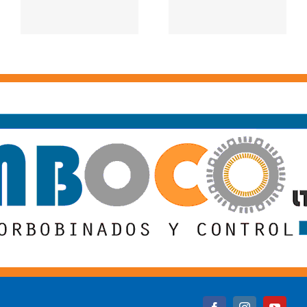
Facebook
Instagram
YouT