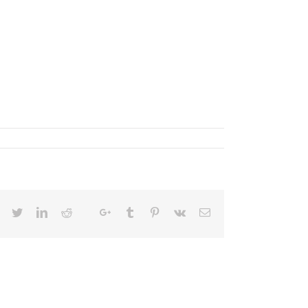
Facebook
Twitter
LinkedIn
Reddit
Google+
Tumblr
Pinterest
Vk
Email
Whatsapp