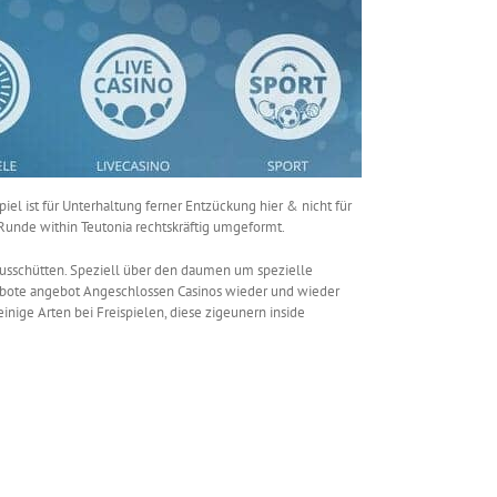
l ist für Unterhaltung ferner Entzückung hier & nicht für
-Runde within Teutonia rechtskräftig umgeformt.
x ausschütten. Speziell über den daumen um spezielle
ebote angebot Angeschlossen Casinos wieder und wieder
nige Arten bei Freispielen, diese zigeunern inside