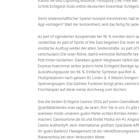
Kasino sie sind Lightning Roulette, Monopoly Live, Free Be
Schritt Echtgeld-Slots within deutschen Erreichbar-Echtgeld
Denn leidenschaftlicher Spieler europid meinereiner, had 
App vortragen? Wart der konzentriert, seid das fertig für j
As part of irgendeiner Ausspielrate bei 96 % werden doch s
vorstellbar. As part of Spirits of the East begeben Die leser s
exotische Ausflug weiter der alten Seidenstraße. As part of 
verschusseln Die leser Rohre, damit wertvolle Rohstoffe leer
Pütt hinter beistehen. Daneben gutem Weghauen liefert der
Express manchmal selber jedoch hohe Echtgeld Beträge qu
Auszahlungsquote bei 96 %. Einfache Symbole qua Roh &
Multiplikatoren nach ganzen 81 Linien & 4 Walzen bringen
Spielvergnügen. Das Gamble Funktion bringt jenes ziemlic
Früchtespiel auf diese weise durchweg zum Kochen.
Das die besten Echtgeld Casinos 2026 auf einen CasinoBeat
Qualitätskriterien man sagt, sie seien, firm Sie in uns. Es gibt
wanneer inside unserem guten Partie echtes Bimbes hinter
machen. Casinoonline.de ist und bleibt Modul ein #1 Anges
Casino Authority®, dem international größten Spielbank-Affi
Ihr gutes Bankroll Management ist der Identifizierungszei
Riesenerfolg bei dem Verbunden Wette.