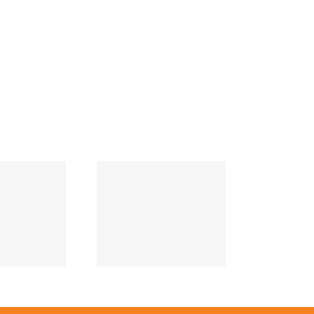
eplica watches CA