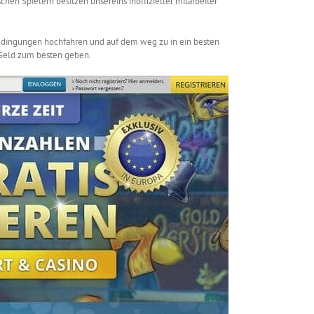
hen Spielern besitzen unsereins inoffizieller mitarbeiter
bedingungen hochfahren und auf dem weg zu in ein besten
s Geld zum besten geben.