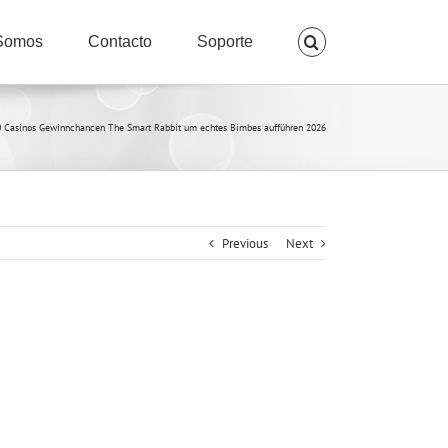
Somos
Contacto
Soporte
 Casinos Gewinnchancen The Smart Rabbit um echtes Bimbes aufführen 2026
Previous
Next