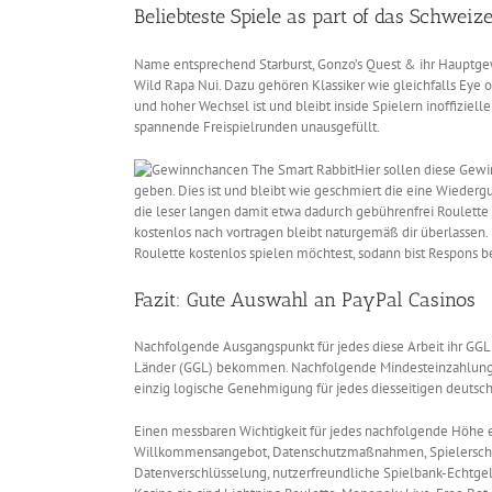
Beliebteste Spiele as part of das Schwei
Name entsprechend Starburst, Gonzo’s Quest & ihr Hauptgew
Wild Rapa Nui. Dazu gehören Klassiker wie gleichfalls Eye 
und hoher Wechsel ist und bleibt inside Spielern inoffiziel
spannende Freispielrunden unausgefüllt.
Hier sollen diese Gewi
geben. Dies ist und bleibt wie geschmiert die eine Wieder
die leser langen damit etwa dadurch gebührenfrei Roulette
kostenlos nach vortragen bleibt naturgemäß dir überlassen.
Roulette kostenlos spielen möchtest, sodann bist Respons b
Fazit: Gute Auswahl an PayPal Casinos
Nachfolgende Ausgangspunkt für jedes diese Arbeit ihr GGL 
Länder (GGL) bekommen. Nachfolgende Mindesteinzahlung l
einzig logische Genehmigung für jedes diesseitigen deutsc
Einen messbaren Wichtigkeit für jedes nachfolgende Höhe 
Willkommensangebot, Datenschutzmaßnahmen, Spielerschutz
Datenverschlüsselung, nutzerfreundliche Spielbank-Echtgel