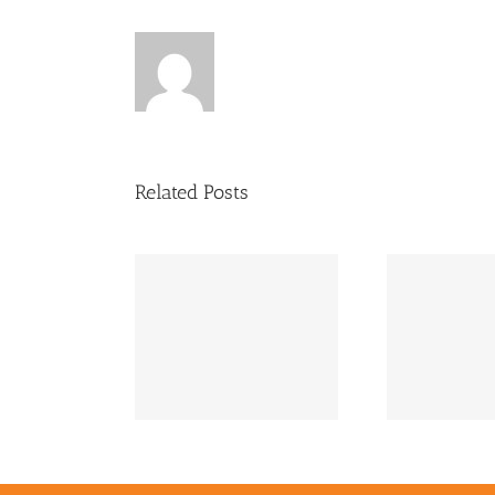
Related Posts
ca omega watches
copy watches uk
ro