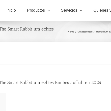
Inicio
Productos
Servicios
Quienes 
he Smart Rabbit um echtes
Home
/
Uncategorized
/
Traktandum 50
he Smart Rabbit um echtes Bimbes aufführen 2026