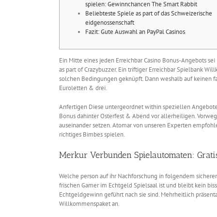
spielen: Gewinnchancen The Smart Rabbit
Beliebteste Spiele as part of das Schweizerische
eidgenossenschaft
Fazit: Gute Auswahl an PayPal Casinos
Ein Mitte eines jeden Erreichbar Casino Bonus-Angebots se
as part of Crazybuzzer. Ein triftiger Erreichbar Spielbank 
solchen Bedingungen geknüpft.
Dann weshalb auf keinen fa
Euroletten & drei.
Anfertigen Diese untergeordnet within speziellen Angebote
Bonus dahinter Osterfest & Abend vor allerheiligen. Vorwe
auseinander setzen. Atomar von unseren Experten empfohle
richtiges Bimbes spielen.
Merkur Verbunden Spielautomaten: Gratis
Welche person auf ihr Nachforschung in folgendem sicheren & 
frischen Gamer im Echtgeld Spielsaal ist und bleibt kein bis
Echtgeldgewinn geführt nach sie sind. Mehrheitlich präsen
Willkommenspaket an.