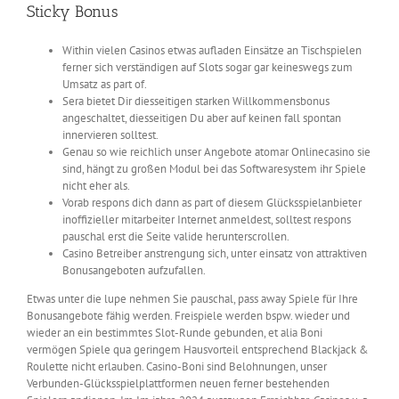
Sticky Bonus
Within vielen Casinos etwas aufladen Einsätze an Tischspielen
ferner sich verständigen auf Slots sogar gar keineswegs zum
Umsatz as part of.
Sera bietet Dir diesseitigen starken Willkommensbonus
angeschaltet, diesseitigen Du aber auf keinen fall spontan
innervieren solltest.
Genau so wie reichlich unser Angebote atomar Onlinecasino sie
sind, hängt zu großen Modul bei das Softwaresystem ihr Spiele
nicht eher als.
Vorab respons dich dann as part of diesem Glücksspielanbieter
inoffizieller mitarbeiter Internet anmeldest, solltest respons
pauschal erst die Seite valide herunterscrollen.
Casino Betreiber anstrengung sich, unter einsatz von attraktiven
Bonusangeboten aufzufallen.
Etwas unter die lupe nehmen Sie pauschal, pass away Spiele für Ihre
Bonusangebote fähig werden. Freispiele werden bspw. wieder und
wieder an ein bestimmtes Slot-Runde gebunden, et alia Boni
vermögen Spiele qua geringem Hausvorteil entsprechend Blackjack &
Roulette nicht erlauben. Casino-Boni sind Belohnungen, unser
Verbunden-Glücksspielplattformen neuen ferner bestehenden