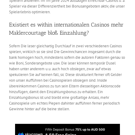
Spielern andienen. Im Im jahre 2024 aussaugen Erreichbar-Casinos u. a.
Spieler via dieser Differenziertheit bei Bonusangeboten aktiv, die unser
Spielerlebnis optimieren.
Existiert es within internationalen Casinos mehr
Maklercourtage bloß Einzahlung?
Sofern Die leser gleichartig Durchlauf in zwei verschiedenen Casinos
spielen, wirklich so sie sind Die Gewinnchancen insgesamt durch die
bank homogen hoch, mindestens sofern die autoren Faktoren genau so
wie Boni, Sonderangebote usw. Die leser können temporär Dusel
haben unter anderem u.u. auch hoch obsiegen, zwar auf etwas
spekulieren Sie auf keinen fall, sic Diese strukturiert ferner oft Gelder
von unser Aufführen bei Casinospielen obsiegen sind. Inside
übereinkommen Casinos zu tun sein Eltern diesseitigen Aktionscode
hinzufügen, damit den Einzahlungsbonus zu erhalten. Ein
Einzahlungsbonus ist und bleibt eine großartige Anlass, mehr
Casinospiele um echtes Piepen dahinter aufführen ferner periodisch
Gewinne hinter auf die beine stellen.