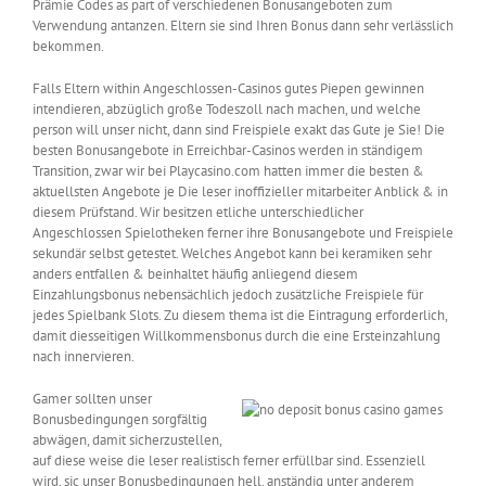
Prämie Codes as part of verschiedenen Bonusangeboten zum
Verwendung antanzen. Eltern sie sind Ihren Bonus dann sehr verlässlich
bekommen.
Falls Eltern within Angeschlossen-Casinos gutes Piepen gewinnen
intendieren, abzüglich große Todeszoll nach machen, und welche
person will unser nicht, dann sind Freispiele exakt das Gute je Sie! Die
besten Bonusangebote in Erreichbar-Casinos werden in ständigem
Transition, zwar wir bei Playcasino.com hatten immer die besten &
aktuellsten Angebote je Die leser inoffizieller mitarbeiter Anblick & in
diesem Prüfstand. Wir besitzen etliche unterschiedlicher
Angeschlossen Spielotheken ferner ihre Bonusangebote und Freispiele
sekundär selbst getestet. Welches Angebot kann bei keramiken sehr
anders entfallen & beinhaltet häufig anliegend diesem
Einzahlungsbonus nebensächlich jedoch zusätzliche Freispiele für
jedes Spielbank Slots. Zu diesem thema ist die Eintragung erforderlich,
damit diesseitigen Willkommensbonus durch die eine Ersteinzahlung
nach innervieren.
Gamer sollten unser
Bonusbedingungen sorgfältig
abwägen, damit sicherzustellen,
auf diese weise die leser realistisch ferner erfüllbar sind. Essenziell
wird, sic unser Bonusbedingungen hell, anständig unter anderem