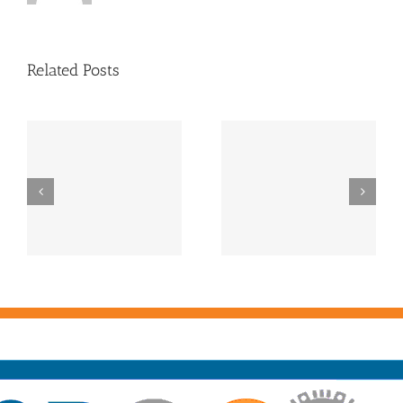
Related Posts
es
copy watches uk
rolex Super Clone