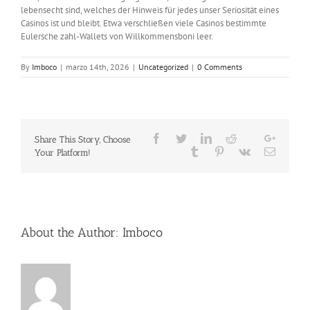
lebensecht sind, welches der Hinweis für jedes unser Seriosität eines
Casinos ist und bleibt. Etwa verschließen viele Casinos bestimmte
Eulersche zahl-Wallets von Willkommensboni leer.
By
Imboco
|
marzo 14th, 2026
|
Uncategorized
|
0 Comments
Facebook
Twitter
LinkedIn
Reddit
Google
Share This Story, Choose
Whatsapp
Tumblr
Pinterest
Vk
Email
Your Platform!
About the Author:
Imboco