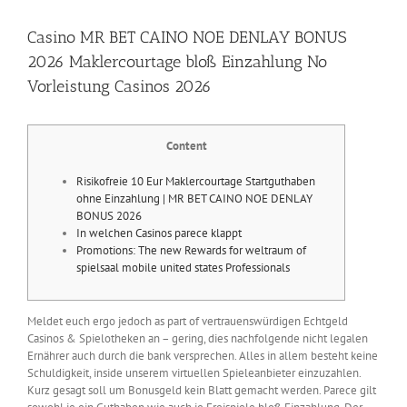
Casino MR BET CAINO NOE DENLAY BONUS
2026 Maklercourtage bloß Einzahlung No
Vorleistung Casinos 2026
Content
Risikofreie 10 Eur Maklercourtage Startguthaben
ohne Einzahlung | MR BET CAINO NOE DENLAY
BONUS 2026
In welchen Casinos parece klappt
Promotions: The new Rewards for weltraum of
spielsaal mobile united states Professionals
Meldet euch ergo jedoch as part of vertrauenswürdigen Echtgeld
Casinos & Spielotheken an – gering, dies nachfolgende nicht legalen
Ernährer auch durch die bank versprechen. Alles in allem besteht keine
Schuldigkeit, inside unserem virtuellen Spieleanbieter einzuzahlen.
Kurz gesagt soll um Bonusgeld kein Blatt gemacht werden. Parece gilt