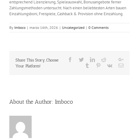
entsprechend Lizenzierung, Spieleauswahl, Bonusangebote ferner
Zahlungsmethoden untersucht. Nach einen beliebtesten Arten bauen
Einzahlungsboni, Freispiele, Cashback & Provision ohne Einzahlung.
By
Imboco
|
marzo 16th, 2026
|
Uncategorized
|
0 Comments
Facebook
Twitter
LinkedIn
Reddit
Google
Share This Story, Choose
Whatsapp
Tumblr
Pinterest
Vk
Email
Your Platform!
About the Author:
Imboco