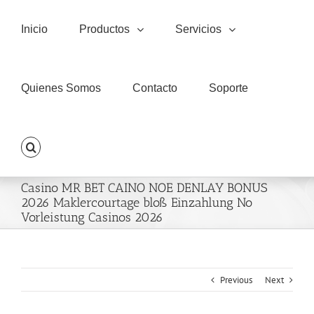
Skip
to
Inicio
Productos
Servicios
content
Quienes Somos
Contacto
Soporte
Casino MR BET CAINO NOE DENLAY BONUS
2026 Maklercourtage bloß Einzahlung No
Vorleistung Casinos 2026
Previous
Next