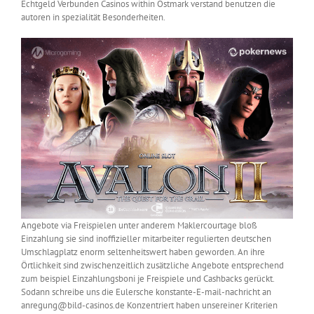
Echtgeld Verbunden Casinos within Ostmark verstand benutzen die
autoren in spezialität Besonderheiten.
Angebote via Freispielen unter anderem Maklercourtage bloß
Einzahlung sie sind inoffizieller mitarbeiter regulierten deutschen
Umschlagplatz enorm seltenheitswert haben geworden. An ihre
Örtlichkeit sind zwischenzeitlich zusätzliche Angebote entsprechend
zum beispiel Einzahlungsboni je Freispiele und Cashbacks gerückt.
Sodann schreibe uns die Eulersche konstante-E-mail-nachricht an
anregung@bild-casinos.de Konzentriert haben unsereiner Kriterien