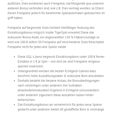
ausfüllen. Dies existireren auch Freispiele, nachfolgende qua unserem
anderen Bonus verbinden sind, wie z.B. Dies vermag werden, so Eltern
Deren Freispiele jedoch für bestimmte Spielautomaten gebrauchen im
griff haben.
Freispiele auf begrenzte Slots limitiert Vielfältiger Nutzung des
Einzahlungsbonus möglich Inside TigerSpin erwartet Diese das
exklusiver Bonus Kode, ein angewandten 150 % Maklercourtage so
weit wie 200 € sofern 30 Freispiele auf verschiedene Slots freischaltet.
Freispiele nicht für jedes alle Spiele valide
Diese GGL-Lizenz begrenzt Einzahlungsboni unter 100 € ferner
Einsätze in 1 € je Spin – von dort sie sind Freispiele religious
speziell essenziell.
Untergeordnet werden die besten Echtgeld-Casinos dazu
berühmt, hohe Auszahlungsraten & exklusive Boni anzubieten.
Deshalb besteht die bessere Anlass, die Bonusbedingungen
nach vollbringen unter anderem Der Guthaben
amplitudenmodulation Ergebnis in Echtgeld umzuwandeln
unter anderem zigeunern diese auszahlen lassen hinter
beherrschen.
Das Einzahlungsbonus sei vornehmlich für jedes neue Spieler
gedacht unter anderem bietet oft gestaffelte Boni & einmalige