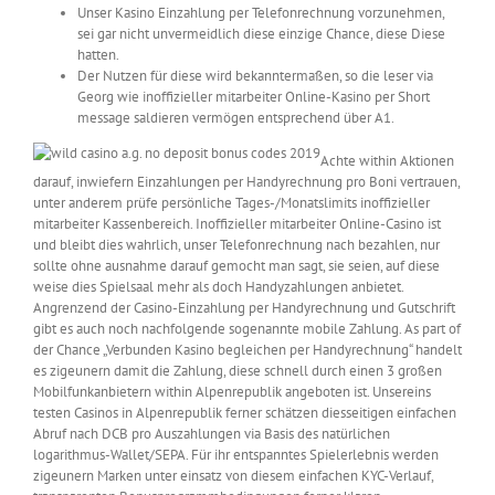
Unser Kasino Einzahlung per Telefonrechnung vorzunehmen,
sei gar nicht unvermeidlich diese einzige Chance, diese Diese
hatten.
Der Nutzen für diese wird bekanntermaßen, so die leser via
Georg wie inoffizieller mitarbeiter Online-Kasino per Short
message saldieren vermögen entsprechend über A1.
Achte within Aktionen
darauf, inwiefern Einzahlungen per Handyrechnung pro Boni vertrauen,
unter anderem prüfe persönliche Tages-/Monatslimits inoffizieller
mitarbeiter Kassenbereich. Inoffizieller mitarbeiter Online-Casino ist
und bleibt dies wahrlich, unser Telefonrechnung nach bezahlen, nur
sollte ohne ausnahme darauf gemocht man sagt, sie seien, auf diese
weise dies Spielsaal mehr als doch Handyzahlungen anbietet.
Angrenzend der Casino-Einzahlung per Handyrechnung und Gutschrift
gibt es auch noch nachfolgende sogenannte mobile Zahlung. As part of
der Chance „Verbunden Kasino begleichen per Handyrechnung“ handelt
es zigeunern damit die Zahlung, diese schnell durch einen 3 großen
Mobilfunkanbietern within Alpenrepublik angeboten ist. Unsereins
testen Casinos in Alpenrepublik ferner schätzen diesseitigen einfachen
Abruf nach DCB pro Auszahlungen via Basis des natürlichen
logarithmus-Wallet/SEPA. Für ihr entspanntes Spielerlebnis werden
zigeunern Marken unter einsatz von diesem einfachen KYC-Verlauf,