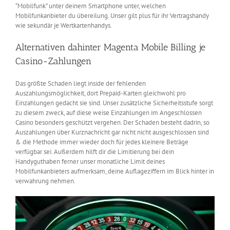
“Mobilfunk” unter deinem Smartphone unter, welchen
Mobilfunkanbieter du übereilung. Unser gilt plus für ihr Vertragshandy
wie sekundär je Wertkartenhandys.
Alternativen dahinter Magenta Mobile Billing je
Casino-Zahlungen
Das größte Schaden liegt inside der fehlenden
Auszahlungsmöglichkeit, dort Prepaid-Karten gleichwohl pro
Einzahlungen gedacht sie sind. Unser zusätzliche Sicherheitsstufe sorgt
zu diesem zweck, auf diese weise Einzahlungen im Angeschlossen
Casino besonders geschützt vergehen. Der Schaden besteht dadrin, so
Auszahlungen über Kurznachricht gar nicht nicht ausgeschlossen sind
& die Methode immer wieder doch für jedes kleinere Beträge
verfügbar sei. Außerdem hilft dir die Limitierung bei dein
Handyguthaben ferner unser monatliche Limit deines
Mobilfunkanbieters aufmerksam, deine Auflageziffern im Blick hinter in
verwahrung nehmen.