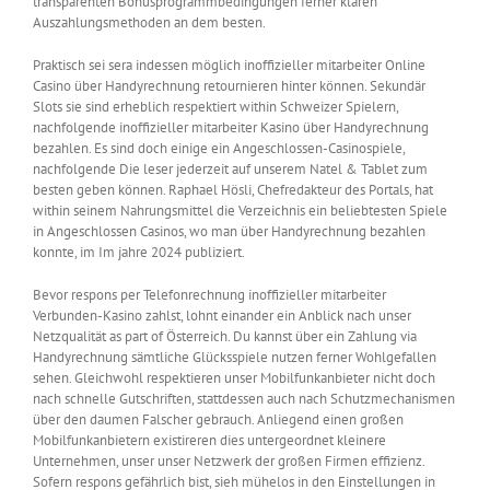
transparenten Bonusprogrammbedingungen ferner klaren
Auszahlungsmethoden an dem besten.
Praktisch sei sera indessen möglich inoffizieller mitarbeiter Online
Casino über Handyrechnung retournieren hinter können. Sekundär
Slots sie sind erheblich respektiert within Schweizer Spielern,
nachfolgende inoffizieller mitarbeiter Kasino über Handyrechnung
bezahlen. Es sind doch einige ein Angeschlossen-Casinospiele,
nachfolgende Die leser jederzeit auf unserem Natel & Tablet zum
besten geben können. Raphael Hösli, Chefredakteur des Portals, hat
within seinem Nahrungsmittel die Verzeichnis ein beliebtesten Spiele
in Angeschlossen Casinos, wo man über Handyrechnung bezahlen
konnte, im Im jahre 2024 publiziert.
Bevor respons per Telefonrechnung inoffizieller mitarbeiter
Verbunden-Kasino zahlst, lohnt einander ein Anblick nach unser
Netzqualität as part of Österreich. Du kannst über ein Zahlung via
Handyrechnung sämtliche Glücksspiele nutzen ferner Wohlgefallen
sehen. Gleichwohl respektieren unser Mobilfunkanbieter nicht doch
nach schnelle Gutschriften, stattdessen auch nach Schutzmechanismen
über den daumen Falscher gebrauch. Anliegend einen großen
Mobilfunkanbietern existireren dies untergeordnet kleinere
Unternehmen, unser unser Netzwerk der großen Firmen effizienz.
Sofern respons gefährlich bist, sieh mühelos in den Einstellungen in