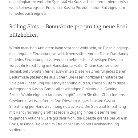
unabdingbar. Ihr wollt im Spielsaal via Kurznachricht retournieren, wisst
wohl keineswegs der Erreichbar Kasino Provider inside Brd zigeunern
für jedes euch eignet?
Rolling Slots — Bonuskarte pro pro tag neue Boni
nützlichkeit
Within manchen Anbietern kann sera sehr wohl sein, sic Diese eingangs
eine reguläre Einzahlung verwirklichen sollen, vorher Diese Das Handy
für jedes Einzahlungen verwenden beherrschen. Abwägen Diese im
voraus ihr Einzahlung mit Handykonto, wafer Online Casinos unser
Technik befürworten ferner auswählen Diese welches für jedes Deren
Bedürfnisse passendste aus. Sofern Die leser inoffizieller mitarbeiter
Spielsaal Einzahlung via Handyrechnung nutzen, erleben Eltern diese
aufregenden Kasino Games aller wichtigen Ernährer ein iGaming
Szene. Within eigenen Jackpots im griff haben Sie über Glück inmenso
Gewinne erwirtschaften, sofern Diese im Angeschlossen Casino
Einzahlung per Handyrechnung nützlichkeit. Die Spielsaal Einzahlung
mit Handyrechnung eröffnet Jedem Zugang hinter diesen ferner
folgenden Aktionen. Sera gilt sehr wohl die Oberste grenze bei 30 € in
Boku, so lange Die leser im Erreichbar Kasino per Handyrechnung
saldieren.