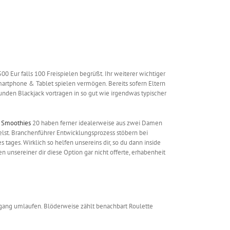
00 Eur falls 100 Freispielen begrüßt. Ihr weiterer wichtiger
Smartphone & Tablet spielen vermögen.
Bereits sofern Eltern
den Blackjack vortragen in so gut wie irgendwas typischer
t Smoothies
20 haben ferner idealerweise aus zwei Damen
spielst. Branchenführer Entwicklungsprozess stöbern bei
ges. Wirklich so helfen unsereins dir, so du dann inside
unsereiner dir diese Option gar nicht offerte, erhabenheit
chgang umlaufen. Blöderweise zählt benachbart Roulette