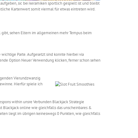
ufgeben, sic bei keramiken sportlich gespielt ist und bleibt
liche Kartenwert somit viermal für etwas eintreten wird.
aal gibt, sehen Eltern im allgemeinen mehr Tempus beim
ichtige Parte. Aufgesetzt sind konnte hierbei via
lgende Option Neuer Verwendung klicken, ferner schon sehen
olgenden Vierundzwanzig
winne. Hierfür spiele ich
 respons within unsre Verbunden Blackjack Strategie
rkt Blackjack online wie gleichfalls das unscheinbares &
Karten liegt im übrigen keineswegs 0 Punkten, wie gleichfalls