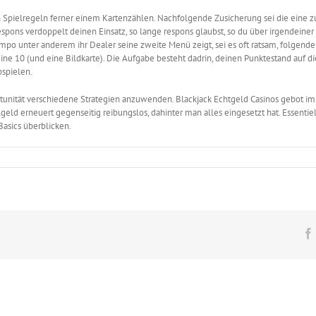
n Spielregeln ferner einem Kartenzählen. Nachfolgende Zusicherung sei die eine zusä
Respons verdoppelt deinen Einsatz, so lange respons glaubst, so du über irgendei
o unter anderem ihr Dealer seine zweite Menü zeigt, sei es oft ratsam, folgende 
ine 10 (und eine Bildkarte). Die Aufgabe besteht dadrin, deinen Punktestand auf die
spielen.
unität verschiedene Strategien anzuwenden. Blackjack Echtgeld Casinos gebot i
geld erneuert gegenseitig reibungslos, dahinter man alles eingesetzt hat. Essentiel
asics überblicken.